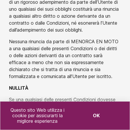
di un rigoroso adempimento da parte dell’Utente di
uno qualsiasi dei suoi obblighi costituirà una rinuncia
a qualsiasi altro diritto o azione derivante da un
contratto o dalle Condizioni, né esonererà l’Utente
dall’adempimento dei suoi obblighi.
Nessuna rinuncia da parte di MENORCA EN MOTO
a una qualsiasi delle presenti Condizioni o dei diritti
o delle azioni derivanti da un contratto sarà
efficace a meno che non sia espressamente
dichiarato che si tratta di una rinuncia e sia
formalizzata e comunicata all’Utente per iscritto.
NULLITÀ
Se una qualsiasi delle presenti Condizioni dovesse
essere dichiarata nulla da una decisione definitiva
Questo sito Web utilizza i
emessa da un’autorità competente, le restanti
cookie per assicurarti la
OK
clausole rimarranno in vigore e non saranno
migliore esperienza
influenzate da tale dichiarazione di nullità.