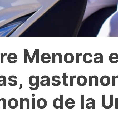
re Menorca e
as, gastrono
monio de la 