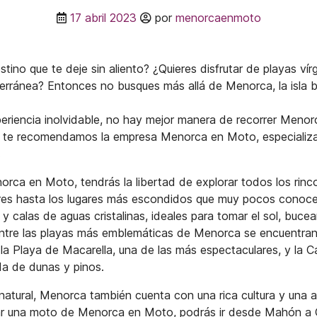
17 abril 2023
por
menorcaenmoto
ino que te deje sin aliento? ¿Quieres disfrutar de playas vír
terránea? Entonces no busques más allá de Menorca, la isla b
xperiencia inolvidable, no hay mejor manera de recorrer Men
lo, te recomendamos la empresa Menorca en Moto, especializad
.
ca en Moto, tendrás la libertad de explorar todos los rinco
ares hasta los lugares más escondidos que muy pocos conoc
 calas de aguas cristalinas, ideales para tomar el sol, bucear
ntre las playas más emblemáticas de Menorca se encuentran
a, la Playa de Macarella, una de las más espectaculares, y la 
da de dunas y pinos.
natural, Menorca también cuenta con una rica cultura y una a
lar una moto de Menorca en Moto, podrás ir desde Mahón a C