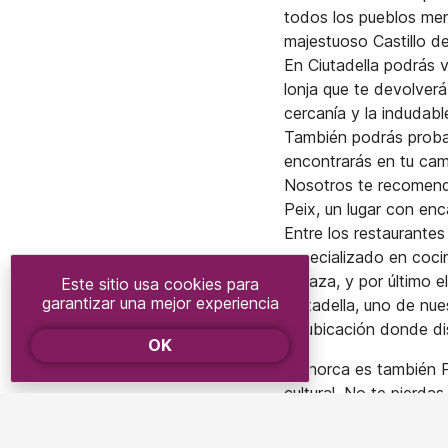
todos los pueblos meno
majestuoso Castillo d
En Ciutadella podrás v
lonja que te devolverá
cercanía y la indudabl
También podrás probar
encontrarás en tu cam
Nosotros te recomenda
Peix, un lugar con enc
Entre los restaurante
especializado en coci
terraza, y por último 
Este sitio usa cookies para
garantizar una mejor experiencia
Ciutadella, uno de nue
su ubicación donde dis
OK
Menorca es también Pa
cultural. No te pierda
encuentra el santuario
protegida con una gran