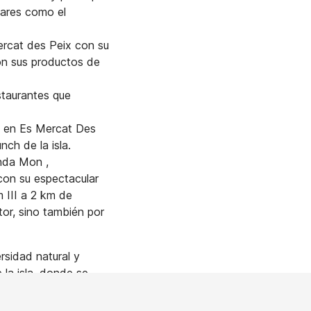
gares como el
Mercat des Peix con su
con sus productos de
staurantes que
, en Es Mercat Des
ch de la isla.
onda Mon ,
con su espectacular
m III a 2 km de
tor, sino también por
sidad natural y
 la isla, donde se
Grau, una zona natural