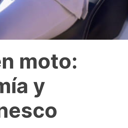
n moto:
mía y
Unesco