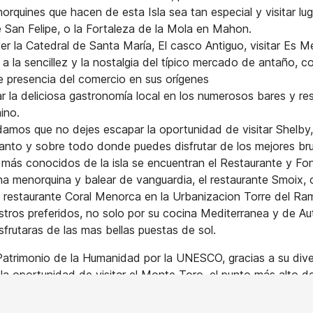
rquines que hacen de esta Isla sea tan especial y visitar lu
e San Felipe, o la Fortaleza de la Mola en Mahon.
er la Catedral de Santa María, El casco Antiguo, visitar Es 
 a la sencillez y la nostalgia del típico mercado de antaño, 
e presencia del comercio en sus orígenes
 la deliciosa gastronomía local en los numerosos bares y re
ino.
mos que no dejes escapar la oportunidad de visitar Shelby
anto y sobre todo donde puedes disfrutar de los mejores brun
s más conocidos de la isla se encuentran el Restaurante y F
na menorquina y balear de vanguardia, el restaurante Smoix, 
el restaurante Coral Menorca en la Urbanizacion Torre del Ra
stros preferidos, no solo por su cocina Mediterranea y de Au
frutaras de las mas bellas puestas de sol.
trimonio de la Humanidad por la UNESCO, gracias a su diver
s la oportunidad de visitar el Monte Toro, el punto más alto de
 de la Virgen del Toro, o el Parque Natural de S’Albufera des 
 variedad de fauna y flora.