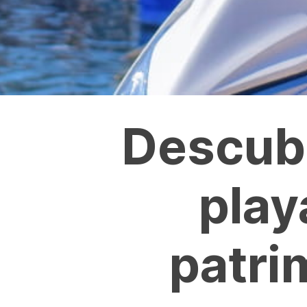
Descub
play
patri