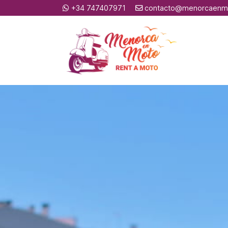
+34 747407971
contacto@menorcaenm